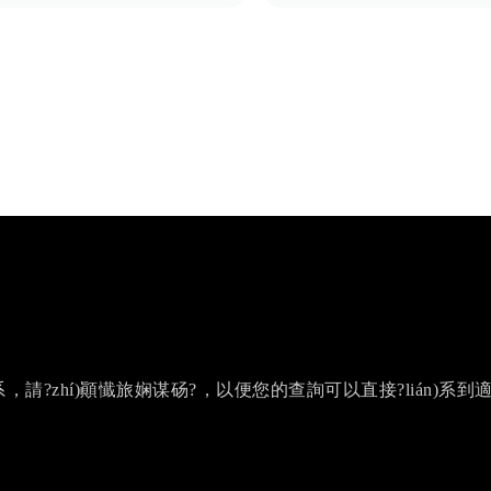
系，請?zhí)顚懴旅娴谋砀?，以便您的查詢可以直接?lián)系到適合的