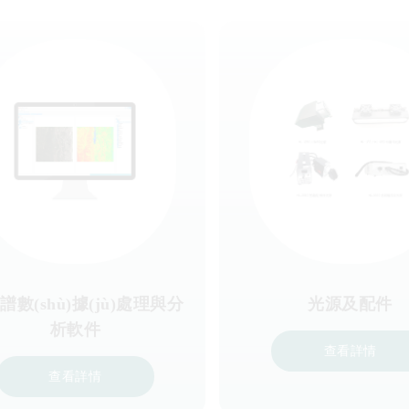
譜數(shù)據(jù)處理與分
光源及配件
析軟件
查看詳情
查看詳情