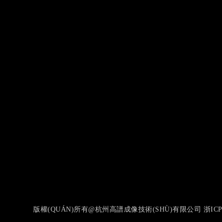
版權(QUÁN)所有@杭州高譜成像技術(SHÙ)有限公司
浙ICP