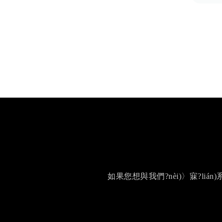
方案
如果您想與我們?nèi)〉寐?lián)