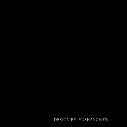
提交
DESIGN BY:
YUSHANGWEB